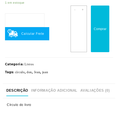
1 em estoque
Don
-
+
Juan
de
Marco
Comprar
quantidade
Calcular Frete
Categoria:
Livros
Tags:
,
,
,
círculo
don
Jean
juan
DESCRIÇÃO
INFORMAÇÃO ADICIONAL
AVALIAÇÕES (0)
Círculo do livro