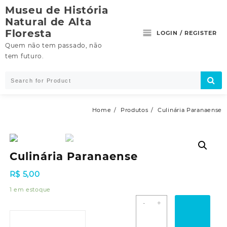
Skip
Museu de História
to
Natural de Alta
content
Floresta
LOGIN / REGISTER
Quem não tem passado, não
tem futuro.
Home
Produtos
Culinária Paranaense
Culinária Paranaense
R$
5,00
1 em estoque
Culinária
-
+
Paranaense
quantidade