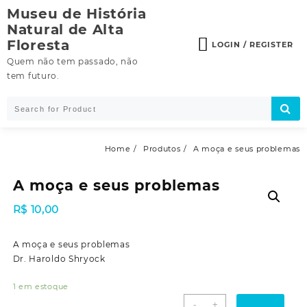
Skip
Museu de História
to
Natural de Alta
content
Floresta
LOGIN / REGISTER
Quem não tem passado, não
tem futuro.
Home
Produtos
A moça e seus problemas
A moça e seus problemas
R$
10,00
A moça e seus problemas
Dr. Haroldo Shryock
1 em estoque
A
-
+