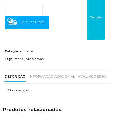
moça
e
seus
Comprar
problemas
Calcular Frete
quantidade
Categoria:
Livros
Tags:
moça
,
problemas
DESCRIÇÃO
INFORMAÇÃO ADICIONAL
AVALIAÇÕES (0)
Oitava edição.
Produtos relacionados