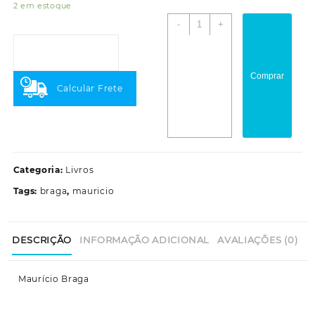
2 em estoque
Por
-
+
que
não
sou
Comprar
mais
Calcular Frete
Espírita
quantidade
Categoria:
Livros
Tags:
braga
,
mauricio
DESCRIÇÃO
INFORMAÇÃO ADICIONAL
AVALIAÇÕES (0)
Maurício Braga