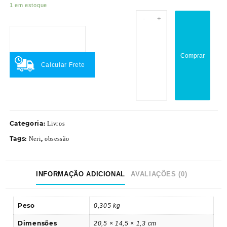
1 em estoque
Obsessão
-
+
quantidade
Comprar
Calcular Frete
Categoria:
Livros
Tags:
,
Neri
obsessão
INFORMAÇÃO ADICIONAL
AVALIAÇÕES (0)
Peso
0,305 kg
Dimensões
20,5 × 14,5 × 1,3 cm