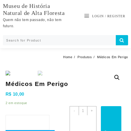
Skip
Museu de História
to
Natural de Alta Floresta
content
LOGIN / REGISTER
Quem não tem passado, não tem
futuro.
Home
Produtos
Médicos Em Perigo
Médicos Em Perigo
R$
10,00
2 em estoque
Médicos
-
+
Em
Perigo
quantidade