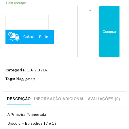
1 em estoque
Gossip
-
+
Girl
-
A
Comprar
Garota
Calcular Frete
do
Blog
quantidade
Categoria:
CDs e DVDs
Tags:
,
blog
gossip
DESCRIÇÃO
INFORMAÇÃO ADICIONAL
AVALIAÇÕES (0)
A Primeira Temporada
Disco 5 – Episódios 17 e 18