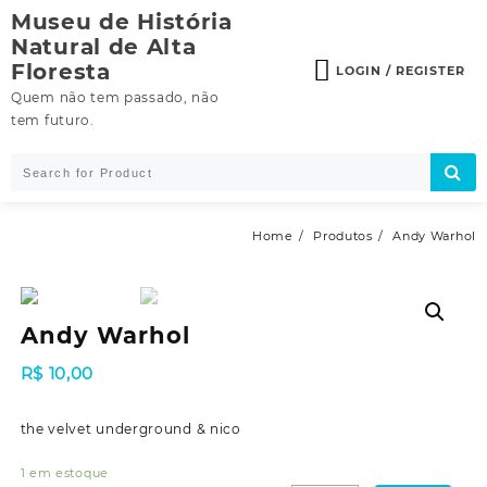
Skip
Museu de História
to
Natural de Alta
content
Floresta
LOGIN / REGISTER
Quem não tem passado, não
tem futuro.
Home
Produtos
Andy Warhol
Andy Warhol
R$
10,00
the velvet underground & nico
1 em estoque