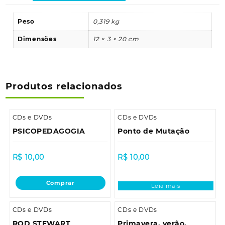
Peso
0,319 kg
Dimensões
12 × 3 × 20 cm
Produtos relacionados
CDs e DVDs
CDs e DVDs
PSICOPEDAGOGIA
Ponto de Mutação
R$
10,00
R$
10,00
Comprar
Leia mais
CDs e DVDs
CDs e DVDs
ROD STEWART
Primavera, verão,