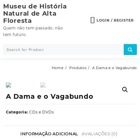
Skip
Museu de História
to
Natural de Alta
content
Floresta
LOGIN / REGISTER
Quem não tem passado, não
tem futuro.
Home
Produtos
A Dama e o Vagabundo
A Dama e o Vagabundo
Categoria:
CDs e DVDs
INFORMAÇÃO ADICIONAL
AVALIAÇÕES (0)