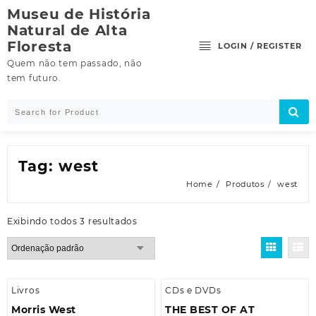
Skip
Museu de História
to
Natural de Alta
content
Floresta
LOGIN / REGISTER
Quem não tem passado, não
tem futuro.
Tag:
west
Home
Produtos
west
Exibindo todos 3 resultados
Livros
CDs e DVDs
Morris West
THE BEST OF AT