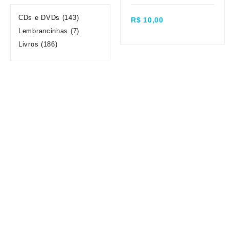
Quick view
CDs e DVDs
(143)
R$
10,00
Lembrancinhas
(7)
Livros
(186)