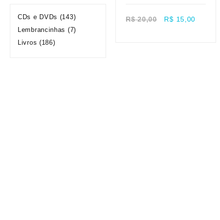
Quick view
Sale!
CDs e DVDs
(143)
R$
20,00
R$
15,00
Lembrancinhas
(7)
Livros
(186)