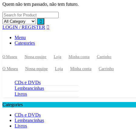
Quem não tem passado, não tem futuro.
LOGIN / REGISTER
Menu
Categories
O Museu
Nossa equipe
Loja
Minha conta
Carrinho
O Museu
Nossa equipe
Loja
Minha conta
Carrinho
CDs e DVDs
Lembrancinhas
Livros
Categories
CDs e DVDs
Lembrancinhas
Livros