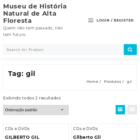
Skip
Museu de História
to
Natural de Alta
content
Floresta
LOGIN / REGISTER
Quem não tem passado, não
tem futuro.
Tag:
gil
Home
Produtos
gil
Exibindo todos 2 resultados
CDs e DVDs
CDs e DVDs
GILBERTO GIL
Gilberto Gil