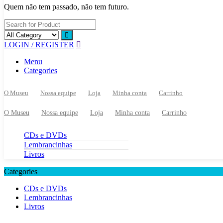
Quem não tem passado, não tem futuro.
LOGIN / REGISTER
Menu
Categories
O Museu
Nossa equipe
Loja
Minha conta
Carrinho
O Museu
Nossa equipe
Loja
Minha conta
Carrinho
CDs e DVDs
Lembrancinhas
Livros
Categories
CDs e DVDs
Lembrancinhas
Livros