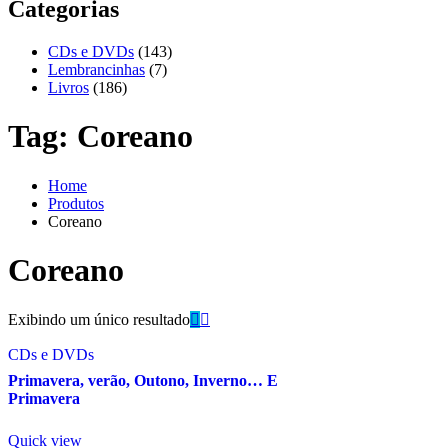
Categorias
CDs e DVDs
(143)
Lembrancinhas
(7)
Livros
(186)
Tag:
Coreano
Home
Produtos
Coreano
Coreano
Exibindo um único resultado
CDs e DVDs
Primavera, verão, Outono, Inverno… E
Primavera
Quick view