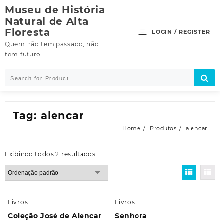
Skip
Museu de História
to
Natural de Alta
content
Floresta
LOGIN / REGISTER
Quem não tem passado, não
tem futuro.
Tag:
alencar
Home
Produtos
alencar
Exibindo todos 2 resultados
Livros
Livros
Coleção José de Alencar
Senhora